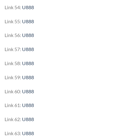
Link 54:
U888
Link 55:
U888
Link 56:
U888
Link 57:
U888
Link 58:
U888
Link 59:
U888
Link 60:
U888
Link 61:
U888
Link 62:
U888
Link 63:
U888