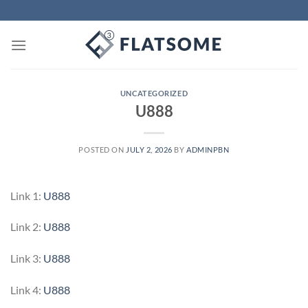
Skip
to
content
UNCATEGORIZED
U888
POSTED ON
JULY 2, 2026
BY
ADMINPBN
Link 1:
U888
Link 2:
U888
Link 3:
U888
Link 4:
U888