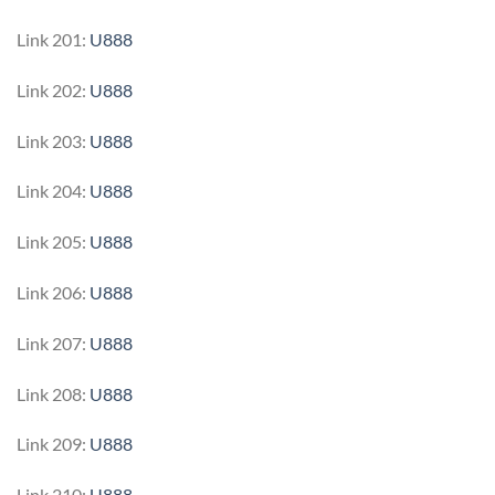
Link 201:
U888
Link 202:
U888
Link 203:
U888
Link 204:
U888
Link 205:
U888
Link 206:
U888
Link 207:
U888
Link 208:
U888
Link 209:
U888
Link 210:
U888