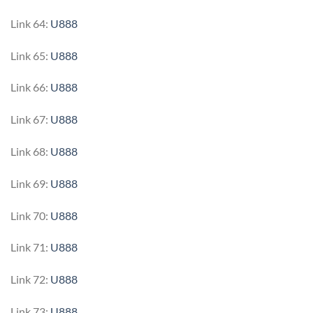
Link 64:
U888
Link 65:
U888
Link 66:
U888
Link 67:
U888
Link 68:
U888
Link 69:
U888
Link 70:
U888
Link 71:
U888
Link 72:
U888
Link 73:
U888