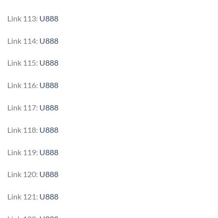
Link 113:
U888
Link 114:
U888
Link 115:
U888
Link 116:
U888
Link 117:
U888
Link 118:
U888
Link 119:
U888
Link 120:
U888
Link 121:
U888