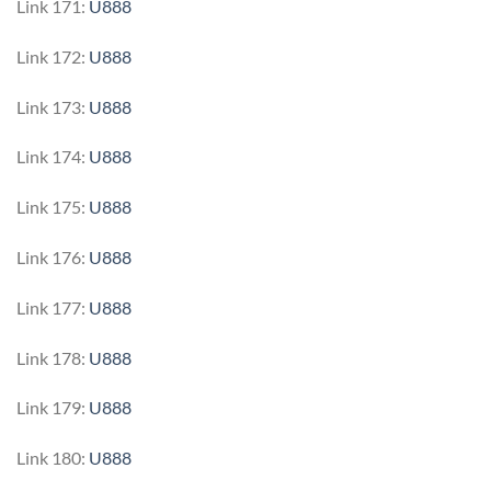
Link 171:
U888
Link 172:
U888
Link 173:
U888
Link 174:
U888
Link 175:
U888
Link 176:
U888
Link 177:
U888
Link 178:
U888
Link 179:
U888
Link 180:
U888