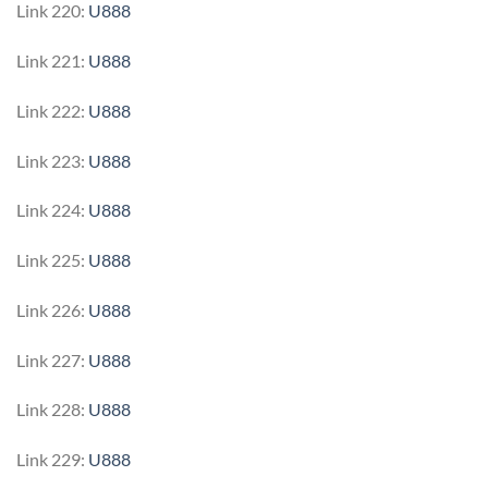
Link 220:
U888
Link 221:
U888
Link 222:
U888
Link 223:
U888
Link 224:
U888
Link 225:
U888
Link 226:
U888
Link 227:
U888
Link 228:
U888
Link 229:
U888