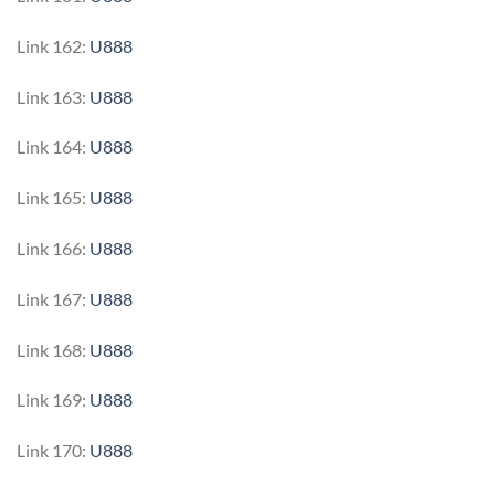
Link 162:
U888
Link 163:
U888
Link 164:
U888
Link 165:
U888
Link 166:
U888
Link 167:
U888
Link 168:
U888
Link 169:
U888
Link 170:
U888