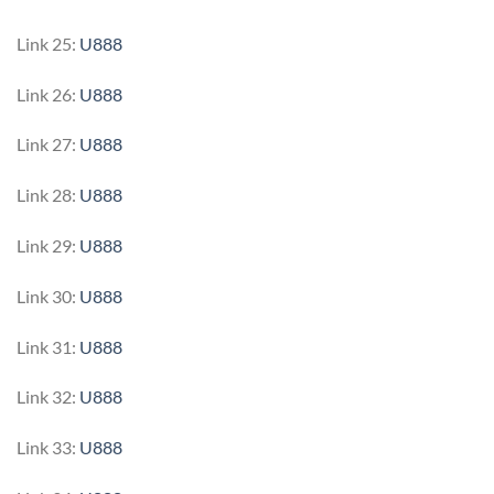
Link 25:
U888
Link 26:
U888
Link 27:
U888
Link 28:
U888
Link 29:
U888
Link 30:
U888
Link 31:
U888
Link 32:
U888
Link 33:
U888