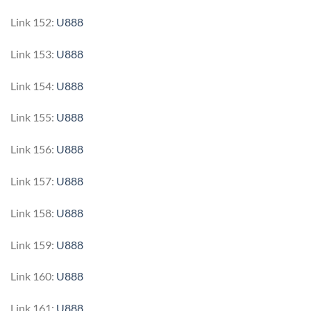
Link 152:
U888
Link 153:
U888
Link 154:
U888
Link 155:
U888
Link 156:
U888
Link 157:
U888
Link 158:
U888
Link 159:
U888
Link 160:
U888
Link 161:
U888