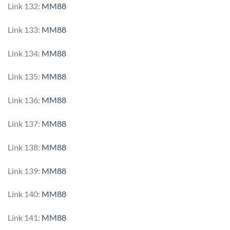
Link 132:
MM88
Link 133:
MM88
Link 134:
MM88
Link 135:
MM88
Link 136:
MM88
Link 137:
MM88
Link 138:
MM88
Link 139:
MM88
Link 140:
MM88
Link 141:
MM88