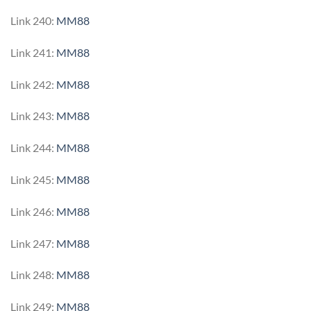
Link 240:
MM88
Link 241:
MM88
Link 242:
MM88
Link 243:
MM88
Link 244:
MM88
Link 245:
MM88
Link 246:
MM88
Link 247:
MM88
Link 248:
MM88
Link 249:
MM88