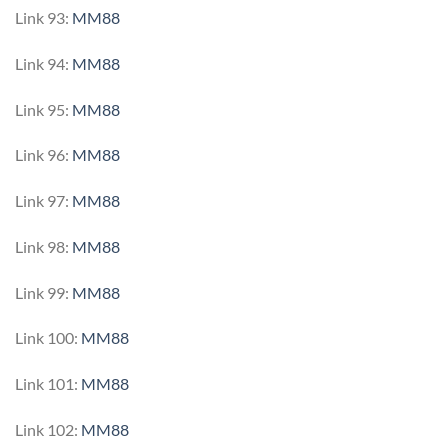
Link 93:
MM88
Link 94:
MM88
Link 95:
MM88
Link 96:
MM88
Link 97:
MM88
Link 98:
MM88
Link 99:
MM88
Link 100:
MM88
Link 101:
MM88
Link 102:
MM88