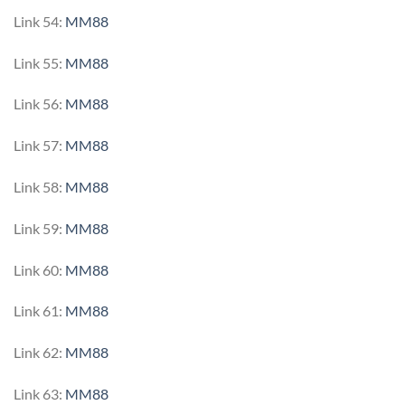
Link 54:
MM88
Link 55:
MM88
Link 56:
MM88
Link 57:
MM88
Link 58:
MM88
Link 59:
MM88
Link 60:
MM88
Link 61:
MM88
Link 62:
MM88
Link 63:
MM88