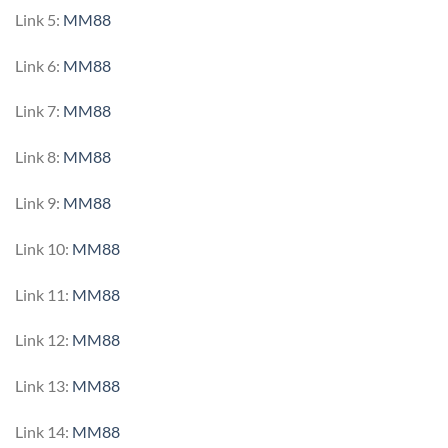
Link 5:
MM88
Link 6:
MM88
Link 7:
MM88
Link 8:
MM88
Link 9:
MM88
Link 10:
MM88
Link 11:
MM88
Link 12:
MM88
Link 13:
MM88
Link 14:
MM88