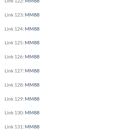
Link 122:
MM88
Link 123:
MM88
Link 124:
MM88
Link 125:
MM88
Link 126:
MM88
Link 127:
MM88
Link 128:
MM88
Link 129:
MM88
Link 130:
MM88
Link 131:
MM88