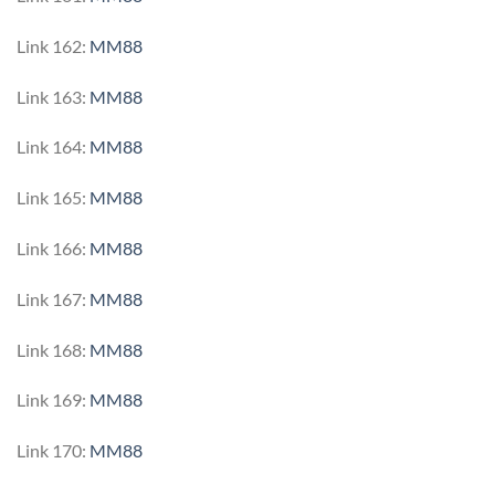
Link 162:
MM88
Link 163:
MM88
Link 164:
MM88
Link 165:
MM88
Link 166:
MM88
Link 167:
MM88
Link 168:
MM88
Link 169:
MM88
Link 170:
MM88