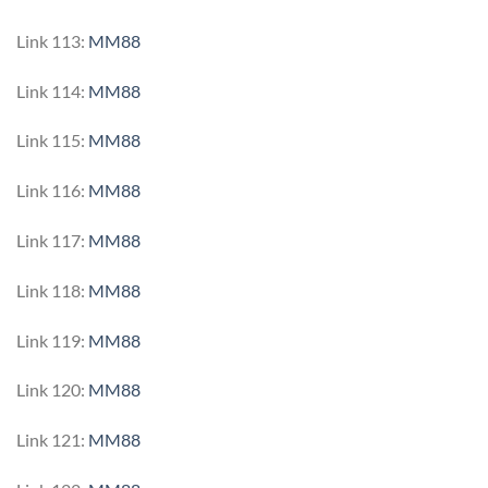
Link 113:
MM88
Link 114:
MM88
Link 115:
MM88
Link 116:
MM88
Link 117:
MM88
Link 118:
MM88
Link 119:
MM88
Link 120:
MM88
Link 121:
MM88