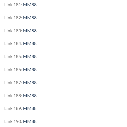
Link 181:
MM88
Link 182:
MM88
Link 183:
MM88
Link 184:
MM88
Link 185:
MM88
Link 186:
MM88
Link 187:
MM88
Link 188:
MM88
Link 189:
MM88
Link 190:
MM88