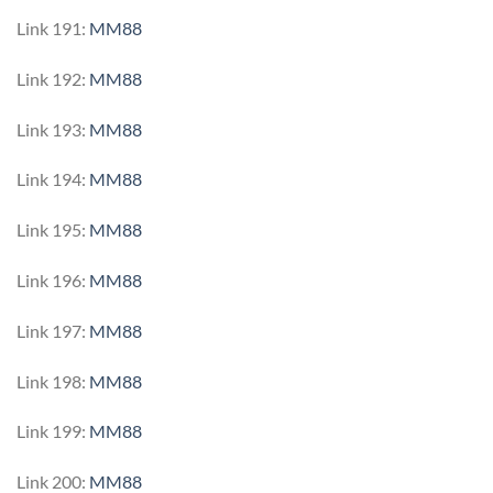
Link 191:
MM88
Link 192:
MM88
Link 193:
MM88
Link 194:
MM88
Link 195:
MM88
Link 196:
MM88
Link 197:
MM88
Link 198:
MM88
Link 199:
MM88
Link 200:
MM88