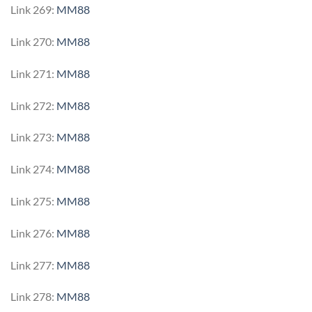
Link 269:
MM88
Link 270:
MM88
Link 271:
MM88
Link 272:
MM88
Link 273:
MM88
Link 274:
MM88
Link 275:
MM88
Link 276:
MM88
Link 277:
MM88
Link 278:
MM88