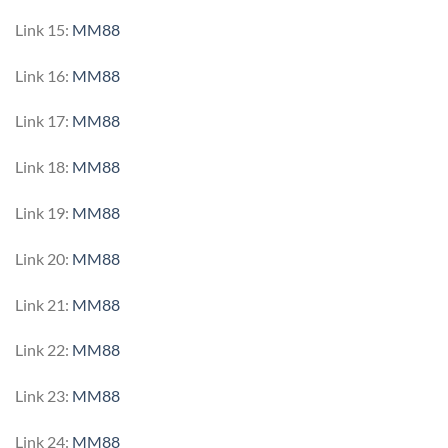
Link 15:
MM88
Link 16:
MM88
Link 17:
MM88
Link 18:
MM88
Link 19:
MM88
Link 20:
MM88
Link 21:
MM88
Link 22:
MM88
Link 23:
MM88
Link 24:
MM88