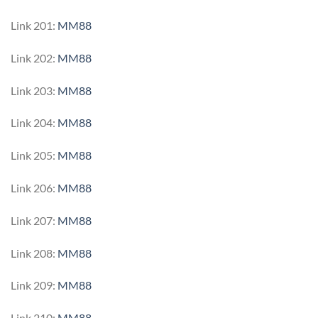
Link 201:
MM88
Link 202:
MM88
Link 203:
MM88
Link 204:
MM88
Link 205:
MM88
Link 206:
MM88
Link 207:
MM88
Link 208:
MM88
Link 209:
MM88
Link 210:
MM88