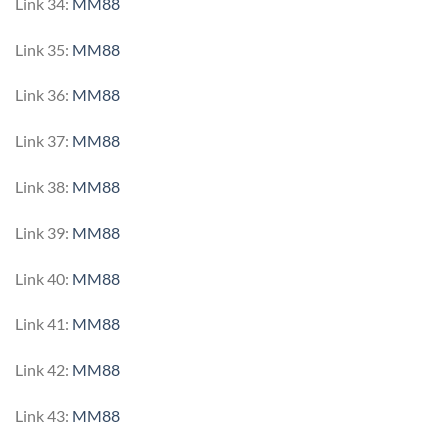
Link 34:
MM88
Link 35:
MM88
Link 36:
MM88
Link 37:
MM88
Link 38:
MM88
Link 39:
MM88
Link 40:
MM88
Link 41:
MM88
Link 42:
MM88
Link 43:
MM88