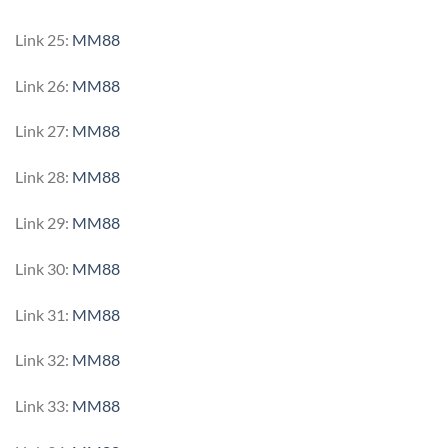
Link 25:
MM88
Link 26:
MM88
Link 27:
MM88
Link 28:
MM88
Link 29:
MM88
Link 30:
MM88
Link 31:
MM88
Link 32:
MM88
Link 33:
MM88