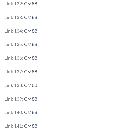
Link 132:
CM88
Link 133:
CM88
Link 134:
CM88
Link 135:
CM88
Link 136:
CM88
Link 137:
CM88
Link 138:
CM88
Link 139:
CM88
Link 140:
CM88
Link 141:
CM88