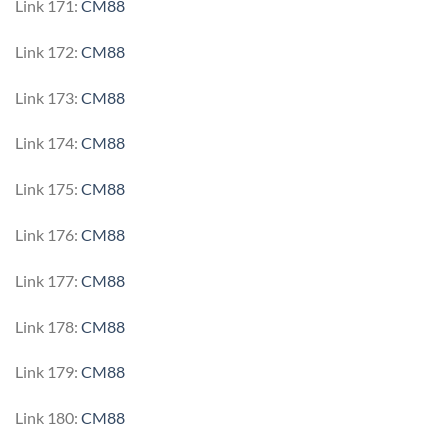
Link 171:
CM88
Link 172:
CM88
Link 173:
CM88
Link 174:
CM88
Link 175:
CM88
Link 176:
CM88
Link 177:
CM88
Link 178:
CM88
Link 179:
CM88
Link 180:
CM88