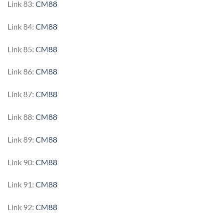
Link 83:
CM88
Link 84:
CM88
Link 85:
CM88
Link 86:
CM88
Link 87:
CM88
Link 88:
CM88
Link 89:
CM88
Link 90:
CM88
Link 91:
CM88
Link 92:
CM88