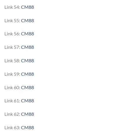
Link 54:
CM88
Link 55:
CM88
Link 56:
CM88
Link 57:
CM88
Link 58:
CM88
Link 59:
CM88
Link 60:
CM88
Link 61:
CM88
Link 62:
CM88
Link 63:
CM88