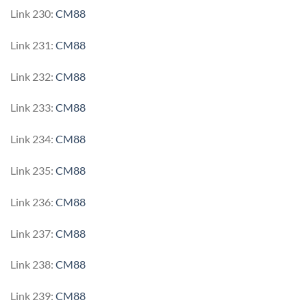
Link 230:
CM88
Link 231:
CM88
Link 232:
CM88
Link 233:
CM88
Link 234:
CM88
Link 235:
CM88
Link 236:
CM88
Link 237:
CM88
Link 238:
CM88
Link 239:
CM88