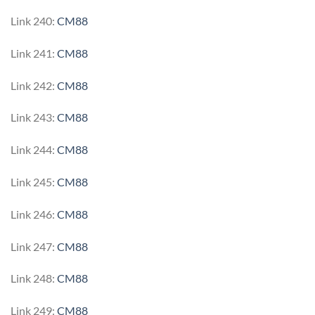
Link 240:
CM88
Link 241:
CM88
Link 242:
CM88
Link 243:
CM88
Link 244:
CM88
Link 245:
CM88
Link 246:
CM88
Link 247:
CM88
Link 248:
CM88
Link 249:
CM88