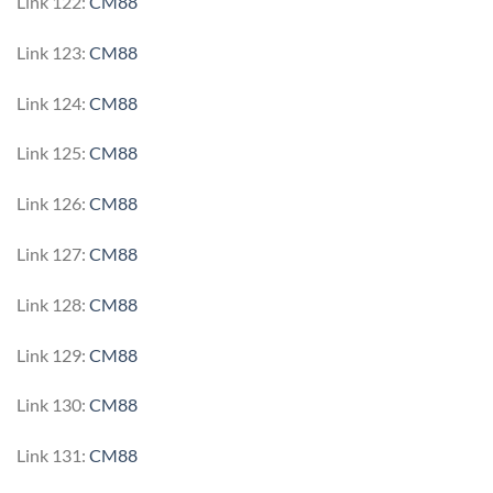
Link 122:
CM88
Link 123:
CM88
Link 124:
CM88
Link 125:
CM88
Link 126:
CM88
Link 127:
CM88
Link 128:
CM88
Link 129:
CM88
Link 130:
CM88
Link 131:
CM88