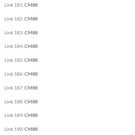
Link 181:
CM88
Link 182:
CM88
Link 183:
CM88
Link 184:
CM88
Link 185:
CM88
Link 186:
CM88
Link 187:
CM88
Link 188:
CM88
Link 189:
CM88
Link 190:
CM88