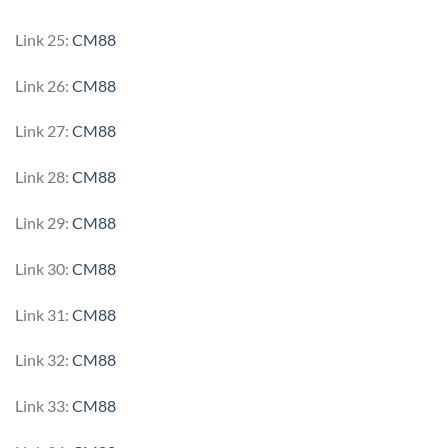
Link 25:
CM88
Link 26:
CM88
Link 27:
CM88
Link 28:
CM88
Link 29:
CM88
Link 30:
CM88
Link 31:
CM88
Link 32:
CM88
Link 33:
CM88