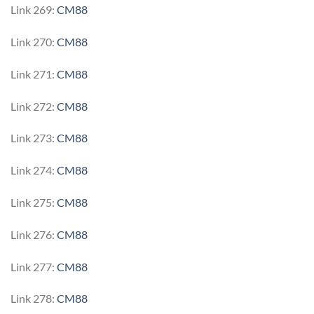
Link 269:
CM88
Link 270:
CM88
Link 271:
CM88
Link 272:
CM88
Link 273:
CM88
Link 274:
CM88
Link 275:
CM88
Link 276:
CM88
Link 277:
CM88
Link 278:
CM88