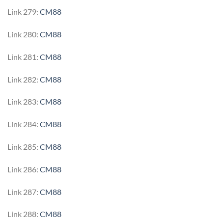
Link 279:
CM88
Link 280:
CM88
Link 281:
CM88
Link 282:
CM88
Link 283:
CM88
Link 284:
CM88
Link 285:
CM88
Link 286:
CM88
Link 287:
CM88
Link 288:
CM88