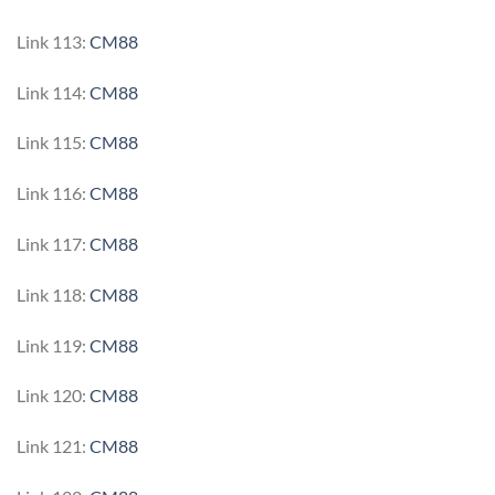
Link 113:
CM88
Link 114:
CM88
Link 115:
CM88
Link 116:
CM88
Link 117:
CM88
Link 118:
CM88
Link 119:
CM88
Link 120:
CM88
Link 121:
CM88